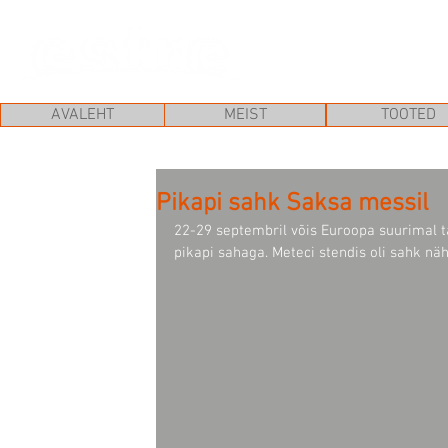
AVALEHT
MEIST
TOOTED
Pikapi sahk Saksa messil
22-29 septembril võis Euroopa suurimal t
pikapi sahaga. Meteci stendis oli sahk nä